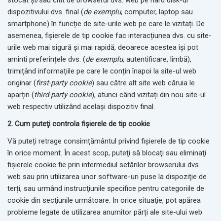
stocat și/sau citit de browserul dvs. web pe hard disk-ul
dispozitivului dvs. final (
de exemplu
, computer, laptop sau
smartphone) în funcție de site-urile web pe care le vizitați. De
asemenea, fișierele de tip cookie fac interacțiunea dvs. cu site-
urile web mai sigură și mai rapidă, deoarece acestea își pot
aminti preferințele dvs. (
de exemplu
, autentificare, limbă),
trimițând informațiile pe care le conțin înapoi la site-ul web
originar (
first-party
cookie
) sau către alt site web căruia le
aparțin (
third-party cookie
), atunci când vizitați din nou site-ul
web respectiv utilizând același dispozitiv final.
2. Cum puteţi controla fişierele de tip cookie
Vă puteți retrage consimțământul privind fișierele de tip cookie
în orice moment. În acest scop, puteţi să blocaţi sau eliminaţi
fişierele cookie fie prin intermediul setărilor browserului dvs.
web sau prin utilizarea unor software-uri puse la dispoziţie de
terți, sau urmând instrucţiunile specifice pentru categoriile de
cookie din secţiunile următoare. In orice situaţie, pot apărea
probleme legate de utilizarea anumitor părți ale site-ului web