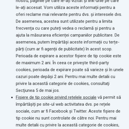
nostru, paginile pe care le-ați vizitat și link-urile pe care
le-ați accesat. Vom utiliza aceste informații pentru a
oferi reclame mai relevante pentru dvs. și interesele dvs.
De asemenea, acestea sunt utilizate pentru a limita
frecvența cu care puteți vedea o reclamă și pentru a
ajuta la măsurarea eficienței campaniilor publicitare. De
asemenea, putem împărtăși aceste informații cu terțe-
părți (cum ar fi agenții de publicitate) în acest scop.
Perioada de expirare a acestor fișiere de tip cookie este
de maximum 2 ani.
În ceea ce priveşte third-party
cookies, perioada de expirare poate să varieze şi în unele
cazuri poate depăşi 2 ani.
Pentru mai multe detalii cu
privire la această categorie de cookies, consultaţi
Secţiunea 5 de mai jos.
Fișiere de tip cookie privind rețelele sociale
vă permit să
împărtășiți pe site-ul web activitatea dvs. pe rețele
sociale, cum ar fi Facebook și Twitter. Aceste fișiere de
tip cookie nu sunt controlate de către noi. Pentru mai
multe detalii cu privire la această categorie de cookies,