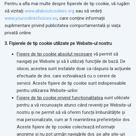
Pentru a afla mai multe despre fișierele de tip cookie, vă rugăm
să vizitați
www.allaboutcookies.org
sau să vedeți
www.youronlinechoices.eu
, care conține informații
suplimentare privind publicitatea comportamentală și viața
privată online.
3. Fișierele de tip cookie
utilizate pe Website-ul nostru
Fișiere de tip cookie absolut necesare
vă permit să
navigați pe Website și să îi utilizați funcțiile de bază. De
obicei, acestea sunt instalate doar ca răspuns la acțiunile
efectuate de dvs. care echivalează cu o cerere de
servicii. Aceste fișiere de tip cookie sunt indispensabile
pentru utilizarea Website-urilor.
Fișiere de tip cookie privind funcționalitatea
sunt utilizate
pentru a vă recunoaște atunci când reveniți pe Website-ul
nostru și ne permit să vă oferim funcții îmbunătățite și
mai personalizate, cum ar fi reamintirea preferințelor dvs.
Aceste fișiere de tip cookie colectează informații
anonime și nu pot urmări navigările dvs. pe alte site-uri