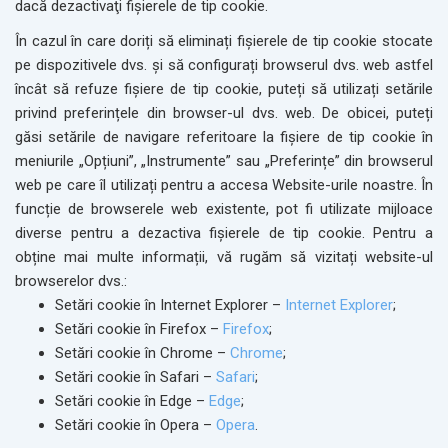
dacă dezactivaţi fişierele de tip cookie.
În cazul în care doriți să eliminați fișierele de tip cookie stocate
pe dispozitivele dvs. și să configurați browserul dvs. web astfel
încât să refuze fișiere de tip cookie, puteți să utilizați setările
privind preferințele din browser-ul dvs. web. De obicei, puteți
găsi setările de navigare referitoare la fișiere de tip cookie în
meniurile „Opțiuni”, „Instrumente” sau „Preferințe” din browserul
web pe care îl utilizați pentru a accesa Website-urile noastre. În
funcție de browserele web existente, pot fi utilizate mijloace
diverse pentru a dezactiva fișierele de tip cookie. Pentru a
obține mai multe informații, vă rugăm să vizitați website-ul
browserelor dvs.:
Setări cookie în Internet Explorer –
Internet Explorer
;
Setări cookie în Firefox –
Firefox
;
Setări cookie în Chrome –
Chrome
;
Setări cookie în Safari –
Safari
;
Setări cookie în Edge –
Edge
;
Setări cookie în Opera –
Opera
.