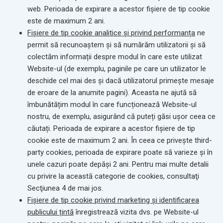
web. Perioada de expirare a acestor fișiere de tip cookie
este de maximum 2 ani.
Fișiere de tip cookie analitice și privind performanța
ne
permit să recunoaștem și să numărăm utilizatorii și să
colectăm informații despre modul în care este utilizat
Website-ul (de exemplu, paginile pe care un utilizator le
deschide cel mai des și dacă utilizatorul primește mesaje
de eroare de la anumite pagini). Aceasta ne ajută să
îmbunătățim modul în care funcționează Website-ul
nostru, de exemplu, asigurând că puteți găsi ușor ceea ce
căutați. Perioada de expirare a acestor fișiere de tip
cookie este de maximum 2 ani.
În ceea ce priveşte third-
party cookies, perioada de expirare poate să varieze şi în
unele cazuri poate depăşi 2 ani.
Pentru mai multe detalii
cu privire la această categorie de cookies, consultaţi
Secţiunea 4 de mai jos.
Fișiere de tip cookie privind marketing și identificarea
publicului țintă
înregistrează vizita dvs. pe Website-ul