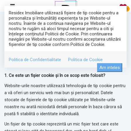
0
Residex Imobiliare utilizează fişiere de tip cookie pentru a
personaliza și îmbunătăți experiența ta pe Website-ul
POLITICĂ PRIVIND FIȘIERELE DE TIP
nostru. Înainte de a continua navigarea pe Website-ul
nostru te rugăm să aloci timpul necesar pentru a citi și
COOKIE
înțelege conținutul Politicii de Cookie. Prin continuarea
navigării pe Website-ul nostru confirmi acceptarea utilizării
RESIDEX Imobiliare Bucuresti
în calitate de operator de date vă
fişierelor de tip cookie conform Politicii de Cookie.
transmitem această Notă de informare pentru a vă explica
modul în care prelucrăm și protejăm datele cu caracter
Politica de Confidentialitate
Politica de Cookie
personal.
Am inteles
1. Ce este un fişier cookie şi în ce scop este folosit?
Website-urile noastre utilizează tehnologia de tip cookie pentru
a vă oferi un serviciu web mai bun și personalizat. Datele
stocate de fișierele de tip cookie utilizate pe Website-urile
noastre nu arată niciodată detalii personale în baza cărora să
poată fi stabilită o identitate individuală.
Un fișier de tip cookie reprezintă un mic fișier text care este