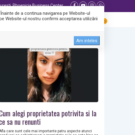
resti, Phoenicia Business Center
. Înainte de a continua navigarea pe Website-ul
 pe Website-ul nostru confirmi acceptarea utilizării
CONTACT
VAND
CUMPAR
0
Am inteles
Cum alegi proprietatea potrivita si la
ce sa nu renunti
Afla care sunt cele mai importante patru aspecte atunci