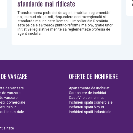
standarde mai ridicate
Transformarea profesiei de agent imobiliar: reglementări
noi, cursuri obligatorii, răspundere contravențională și
standarde mai ridicate Domeniul imobiliar din România
este pe cale să treacă printr-o reformă majoră, grație unor
inițiative legislative menite să reglementeze profesia de
agent imobiliar.
 DE VANZARE
OFERTE DE INCHIRIERE
te de vanzare
Apartamente de inchiriat
e de vanzare
Garsoniere de inchiriat
 de vanzare
Case Vile de inchiriat
atii comerciale
Inchirieri spatii comerciale
tii birouri
Inchirieri spatii birouri
atii industriale
Inchirieri spatii industriale
țialitate