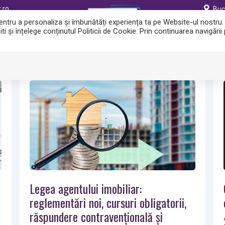
.ro
Bucu
 pentru a personaliza și îmbunătăți experiența ta pe Website-ul nostru
i și înțelege conținutul Politicii de Cookie. Prin continuarea navigării
ERVICII
BLOG
Legea agentului imobiliar:
reglementări noi, cursuri obligatorii,
răspundere contravențională și