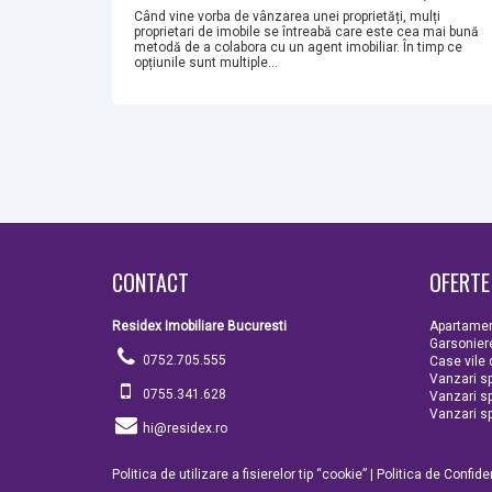
Când vine vorba de vânzarea unei proprietăți, mulți
proprietari de imobile se întreabă care este cea mai bună
metodă de a colabora cu un agent imobiliar. În timp ce
opțiunile sunt multiple...
CONTACT
OFERTE
Residex Imobiliare Bucuresti
Apartamen
Garsonier
0752.705.555
Case vile
Vanzari sp
0755.341.628
Vanzari spa
Vanzari sp
hi@residex.ro
Politica de utilizare a fisierelor tip “cookie”
|
Politica de Confiden