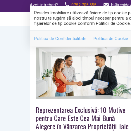
Aveti intrebari?
0752.705.555
hi@residex
Residex Imobiliare utilizează fişiere de tip cookie
nostru te rugăm să aloci timpul necesar pentru a cit
VANZARI
INCHIRIERI
S
fişierelor de tip cookie conform Politicii de Cookie.
Politica de Confidentialitate
Politica de Cookie
Reprezentarea Exclusivă: 10 Motive
pentru Care Este Cea Mai Bună
Alegere în Vânzarea Proprietății Tale