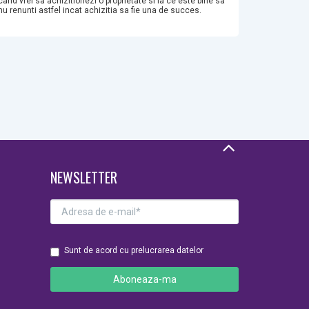
cand vrei sa achizitionezi o proprietate si la ce este bine sa
nu renunti astfel incat achizitia sa fie una de succes.
NEWSLETTER
Sunt de acord cu prelucrarea datelor